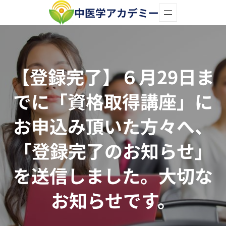
内
中医学アカデミー
容
を
ス
【登録完了】６月29日ま
キ
でに「資格取得講座」に
ッ
プ
お申込み頂いた方々へ、
「登録完了のお知らせ」
を送信しました。大切な
お知らせです。