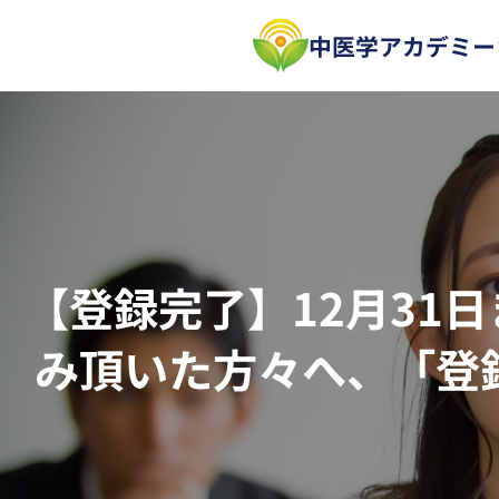
内
中医学アカデミー
容
を
ス
キ
ッ
プ
【登録完了】12月31
み頂いた方々へ、「登