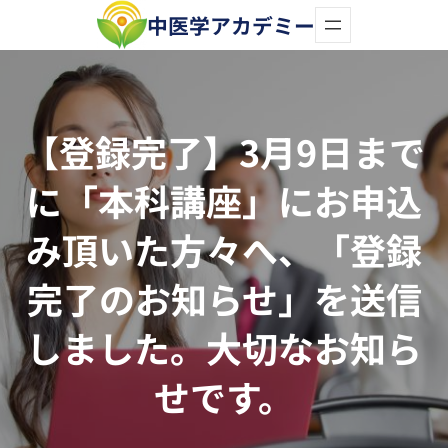
内
中医学アカデミー
容
を
ス
【登録完了】3月9日まで
キ
に「本科講座」にお申込
ッ
プ
み頂いた方々へ、「登録
完了のお知らせ」を送信
しました。大切なお知ら
せです。