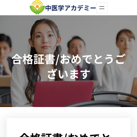
内
中医学アカデミー
容
を
ス
キ
合格証書/おめでとうご
ッ
プ
ざいます