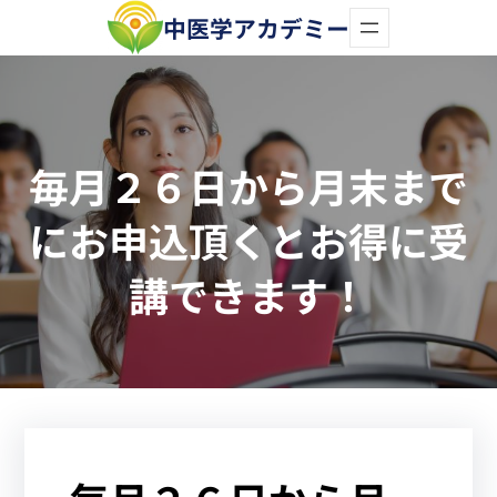
内
中医学アカデミー
容
を
ス
毎月２６日から月末まで
キ
ッ
にお申込頂くとお得に受
プ
講できます！