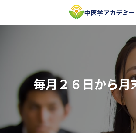
内
中医学アカデミー
容
を
ス
キ
ッ
プ
毎月２６日から月