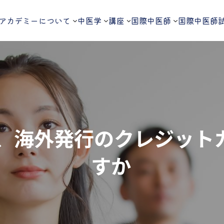
アカデミーについて
中医学
講座
国際中医師
国際中医師
に、海外発行のクレジッ
すか