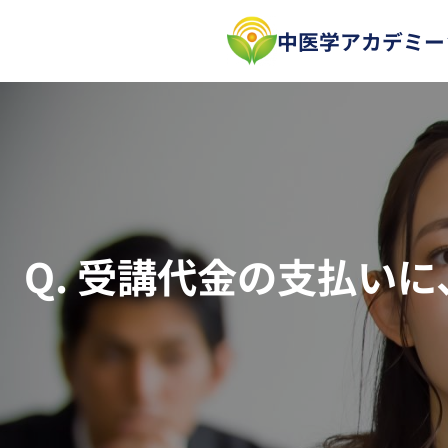
内
中医学アカデミー
容
を
ス
キ
ッ
プ
Q. 受講代金の支払い