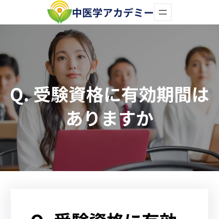
内
中医学アカデミー
容
を
ス
キ
Q. 受験資格に有効期間は
ッ
プ
ありますか