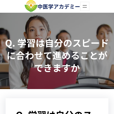
内
中医学アカデミー
容
を
ス
Q. 学習は自分のスピード
キ
ッ
に合わせて進めることが
プ
できますか