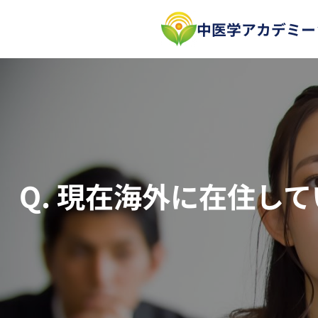
内
中医学アカデミー
容
を
ス
キ
ッ
プ
Q. 現在海外に在住し