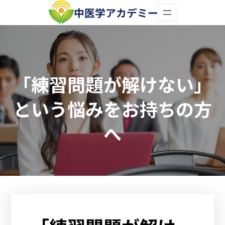
内
中医学アカデミー
容
を
ス
「練習問題が解けない」
キ
ッ
という悩みをお持ちの方
プ
へ