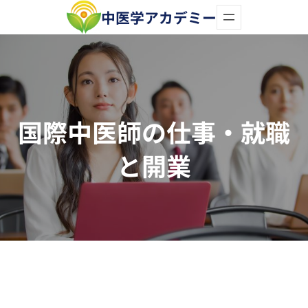
内
中医学アカデミー
容
を
ス
キ
国際中医師の仕事・就職
ッ
プ
と開業