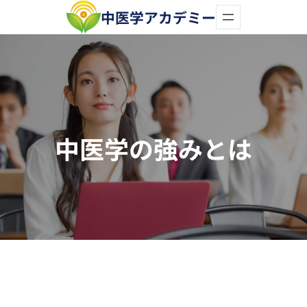
内
中医学アカデミー
容
を
ス
キ
ッ
中医学の強みとは
プ