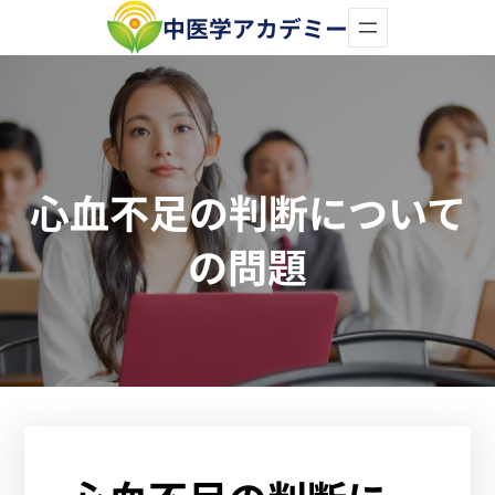
内
中医学アカデミー
容
を
ス
キ
心血不足の判断について
ッ
プ
の問題