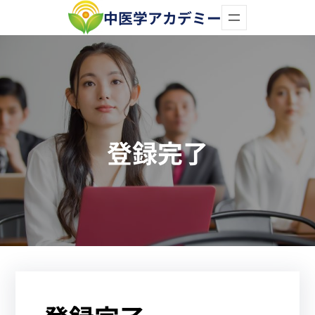
内
中医学アカデミー
容
を
ス
キ
ッ
登録完了
プ