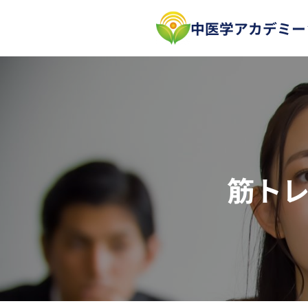
内
中医学アカデミー
容
を
ス
キ
ッ
プ
筋ト