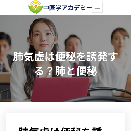
内
中医学アカデミー
容
を
ス
キ
肺気虚は便秘を誘発す
ッ
プ
る？肺と便秘