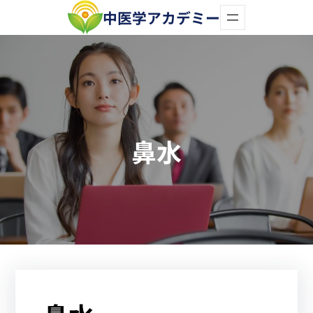
内
中医学アカデミー
容
を
ス
キ
ッ
鼻水
プ