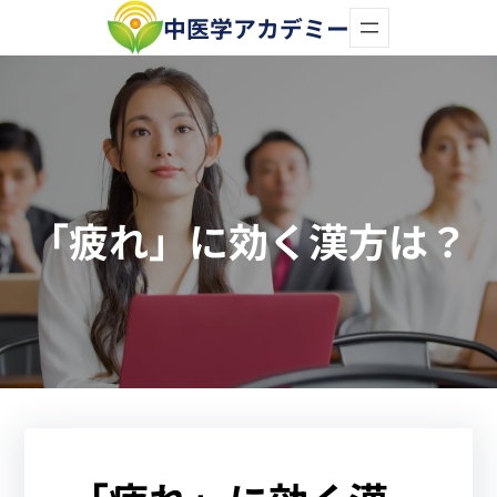
内
中医学アカデミー
容
を
ス
キ
ッ
「疲れ」に効く漢方は？
プ