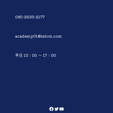
080-2533-2177
academy01@iatcm.com
平日 10：00 ～ 17：00
Facebook
Twitter
YouTube