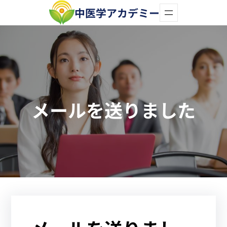
内
中医学アカデミー
容
を
ス
キ
ッ
メールを送りました
プ