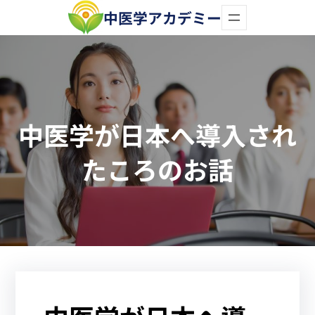
内
中医学アカデミー
容
を
ス
キ
中医学が日本へ導入され
ッ
プ
たころのお話