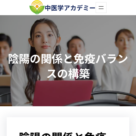
内
中医学アカデミー
容
を
ス
キ
陰陽の関係と免疫バラン
ッ
プ
スの構築