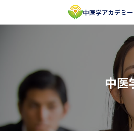
内
中医学アカデミー
容
を
ス
キ
ッ
プ
中医