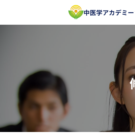
内
中医学アカデミー
容
を
ス
キ
ッ
プ