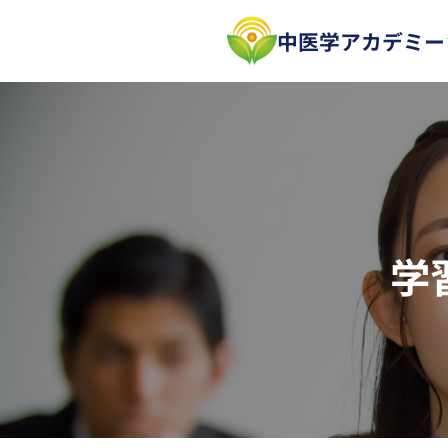
内
中医学アカデミー
容
を
ス
キ
ッ
プ
学