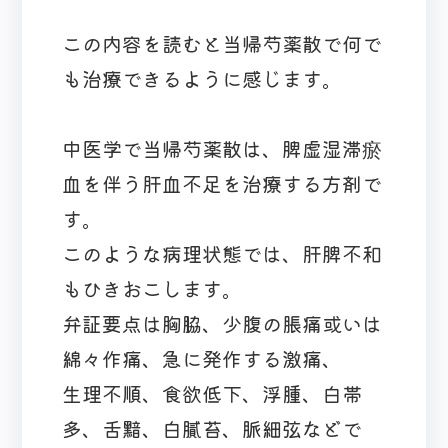
この内容を読むと当帰芍薬散で何で
も治療できるように感じます。
中医学で当帰芍薬散は、脾虚湿滞瘀
血を伴う肝血不足を治療する方剤で
す。
このような病理状態では、肝脾不和
もひきおこします。
弁証要点は胸脇、少腹の脹痛或いは
綿々作痛、急に発作する激痛、
生理不順、食欲低下、浮腫、白帯
多、舌黯、白膩苔、脈細弦などで