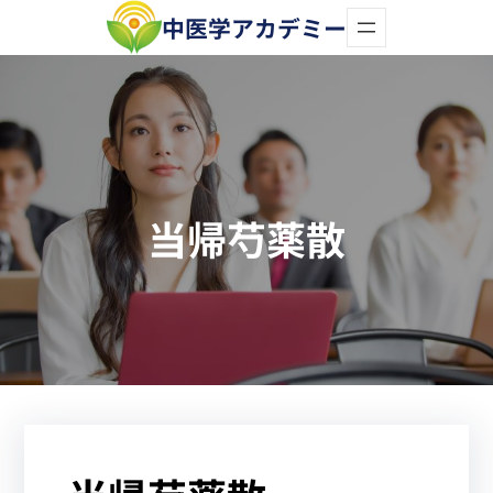
内
中医学アカデミー
容
を
ス
キ
ッ
当帰芍薬散
プ