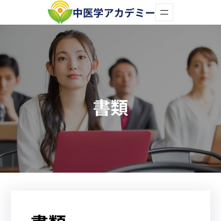
内
中医学アカデミー
容
を
ス
キ
ッ
書類
プ