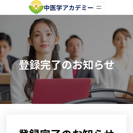
内
中医学アカデミー
容
を
ス
キ
ッ
登録完了のお知らせ
プ