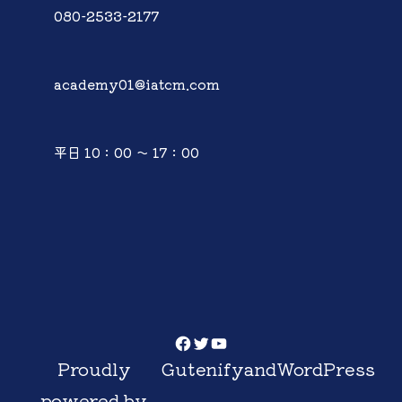
080-2533-2177
academy01@iatcm.com
平日 10：00 ～ 17：00
Facebook
Twitter
YouTube
Proudly
Gutenify
and
WordPress
powered by