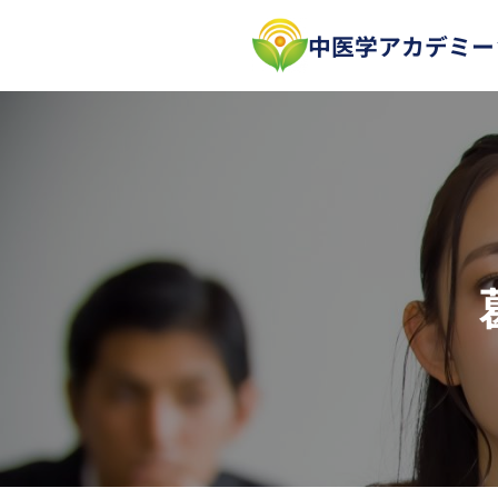
内
中医学アカデミー
容
を
ス
キ
ッ
プ