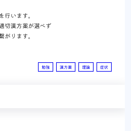
を行います。
適切漢方薬が選べず
繋がります。
勉強
漢方薬
理論
症状