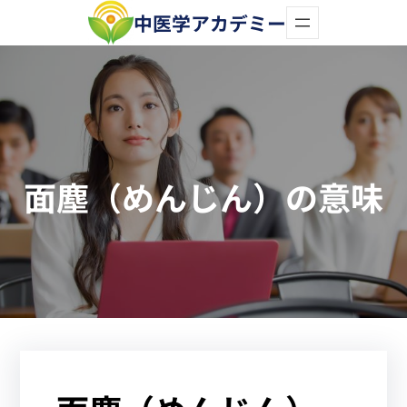
内
中医学アカデミー
容
を
ス
キ
ッ
面塵（めんじん）の意味
プ