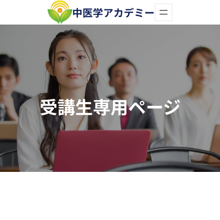
内
中医学アカデミー
容
を
ス
キ
ッ
受講生専用ページ
プ