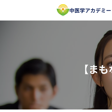
内
中医学アカデミー
容
を
ス
キ
ッ
プ
【まも