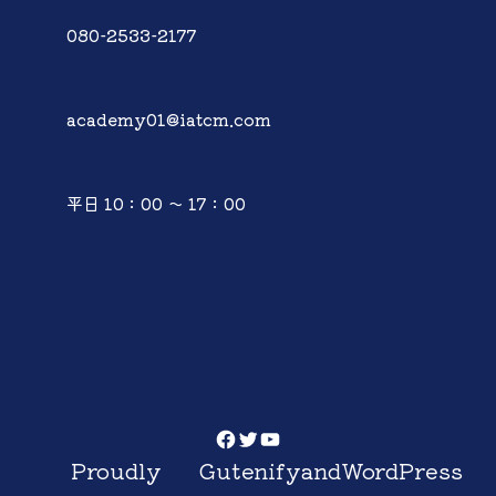
080-2533-2177
academy01@iatcm.com
平日 10：00 ～ 17：00
Facebook
Twitter
YouTube
Proudly
Gutenify
and
WordPress