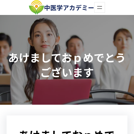
内
中医学アカデミー
容
を
ス
キ
あけましておｐめでとう
ッ
プ
ございます