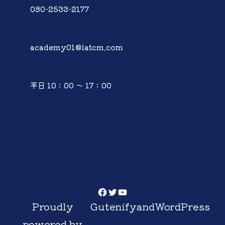
080-2533-2177
academy01@iatcm.com
平日 10：00 ～ 17：00
Facebook
Twitter
YouTube
Proudly
Gutenify
and
WordPress
powered by