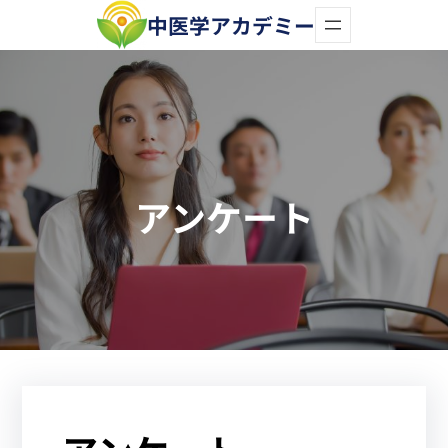
内
中医学アカデミー
容
を
ス
キ
ッ
アンケート
プ