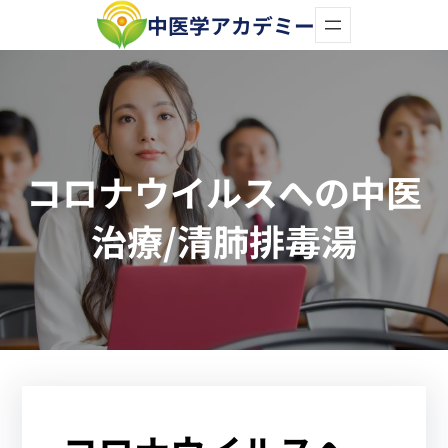
内
中医学アカデミー
容
を
ス
キ
コロナウイルスへの中医
ッ
プ
治療/清肺排毒湯