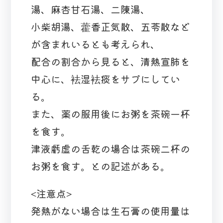
湯、麻杏甘石湯、二陳湯、
小柴胡湯、藿香正気散、五苓散など
が含まれいるとも考えられ、
配合の割合から見ると、清熱宣肺を
中心に、袪湿袪痰をサブにしてい
る。
また、薬の服用後にお粥を茶碗一杯
を食す。
津液虧虚の舌乾の場合は茶碗二杯の
お粥を食す。との記述がある。
<注意点>
発熱がない場合は生石膏の使用量は