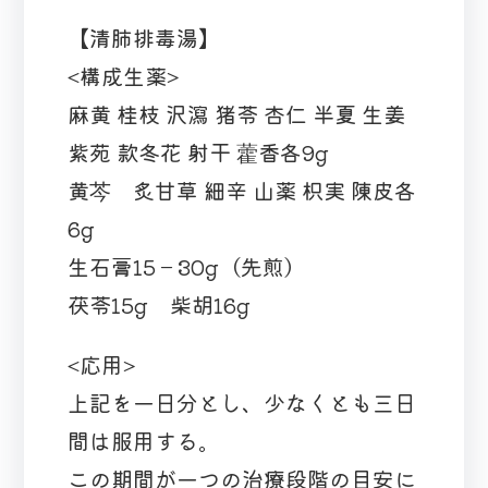
【清肺排毒湯】
<構成生薬>
麻黄 桂枝 沢瀉 猪苓 杏仁 半夏 生姜
紫苑 款冬花 射干 藿香各9g
黄芩 炙甘草 細辛 山薬 枳実 陳皮各
6g
生石膏15－30g（先煎）
茯苓15g 柴胡16g
<応用>
上記を一日分とし、少なくとも三日
間は服用する。
この期間が一つの治療段階の目安に