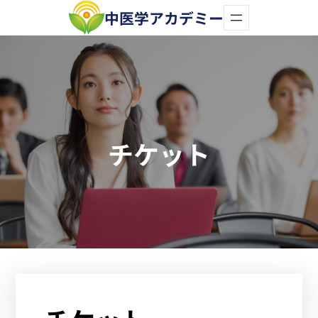
内
中医学アカデミー
容
を
ス
キ
ッ
チケット
プ