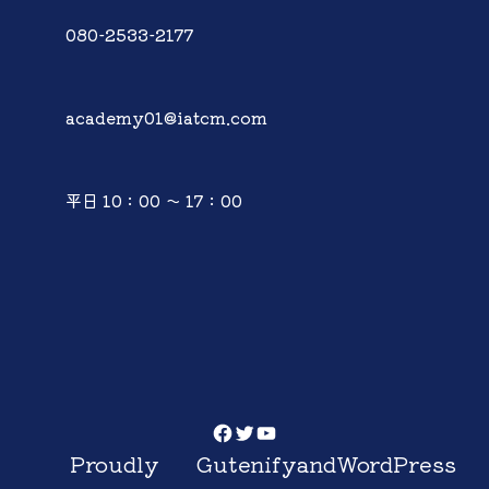
080-2533-2177
academy01@iatcm.com
平日 10：00 ～ 17：00
Facebook
Twitter
YouTube
Proudly
Gutenify
and
WordPress