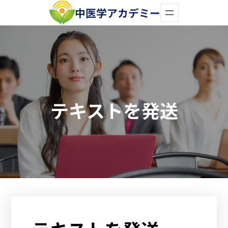
内
中医学アカデミー
容
を
ス
キ
ッ
テキストを発送
プ