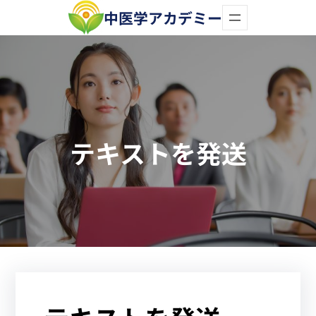
内
中医学アカデミー
容
を
ス
キ
ッ
テキストを発送
プ