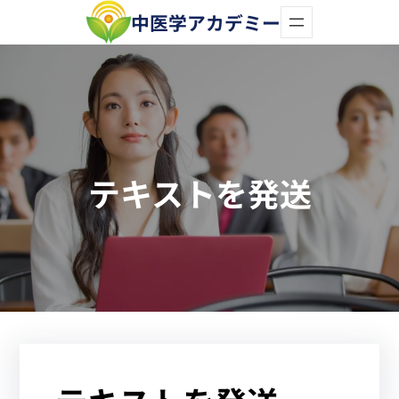
内
中医学アカデミー
容
を
ス
キ
ッ
テキストを発送
プ