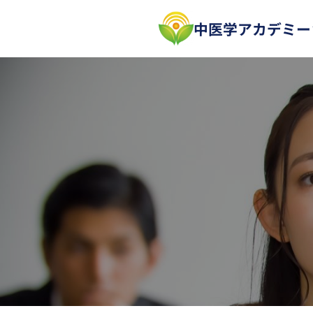
内
中医学アカデミー
容
を
ス
キ
ッ
プ