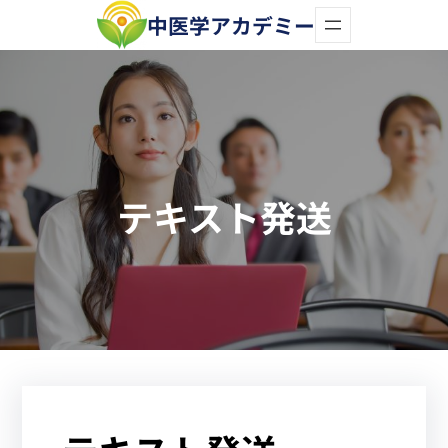
内
中医学アカデミー
容
を
ス
キ
ッ
テキスト発送
プ