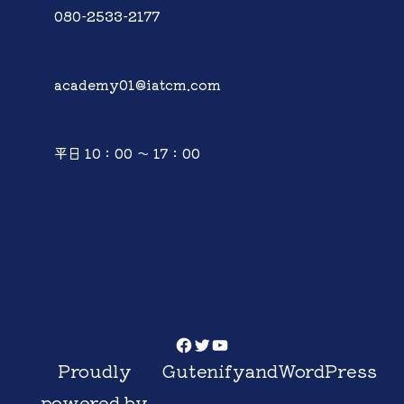
080-2533-2177
academy01@iatcm.com
平日 10：00 ～ 17：00
Facebook
Twitter
YouTube
Proudly
Gutenify
and
WordPress
powered by