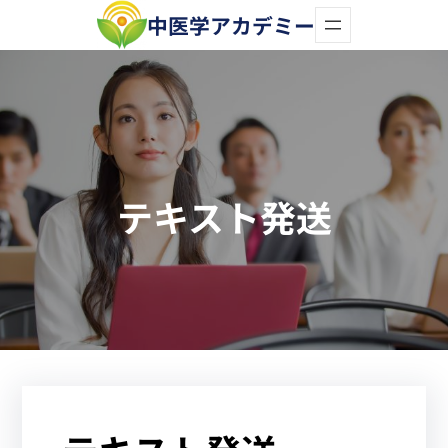
内
中医学アカデミー
容
を
ス
キ
ッ
テキスト発送
プ