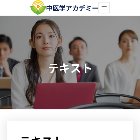
内
中医学アカデミー
容
を
ス
キ
ッ
テキスト
プ