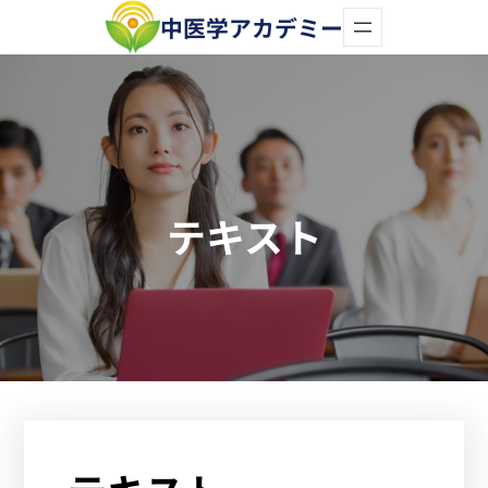
内
中医学アカデミー
容
を
ス
キ
ッ
テキスト
プ