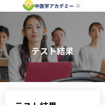
内
中医学アカデミー
容
を
ス
キ
ッ
テスト結果
プ