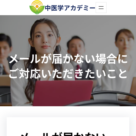
内
中医学アカデミー
容
を
ス
キ
メールが届かない場合に
ッ
プ
ご対応いただきたいこと