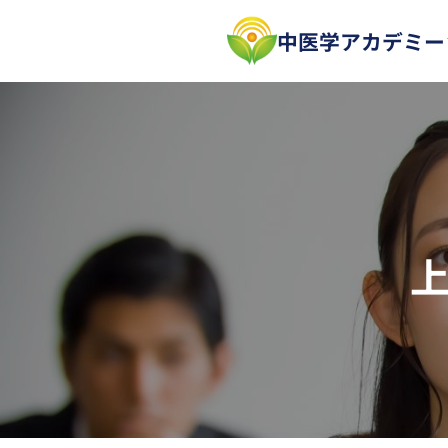
内
中医学アカデミー
容
を
ス
キ
ッ
プ