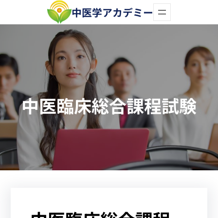
内
中医学アカデミー
容
を
ス
キ
ッ
中医臨床総合課程試験
プ