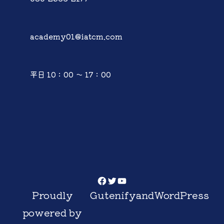
academy01@iatcm.com
平日 10：00 ～ 17：00
Facebook
Twitter
YouTube
Proudly
Gutenify
and
WordPress
powered by