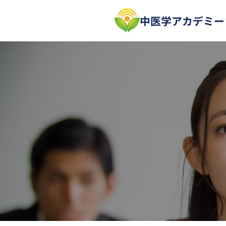
内
中医学アカデミー
容
を
ス
キ
ッ
プ